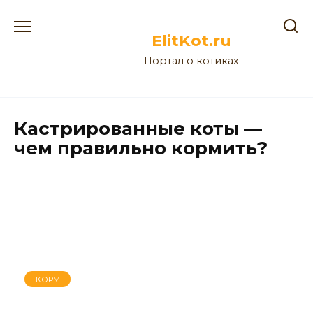
Перейти
к
ElitKot.ru
содержанию
Портал о котиках
Кастрированные коты —
чем правильно кормить?
КОРМ