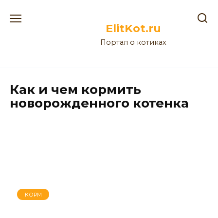
Перейти
к
ElitKot.ru
содержанию
Портал о котиках
Как и чем кормить
новорожденного котенка
КОРМ