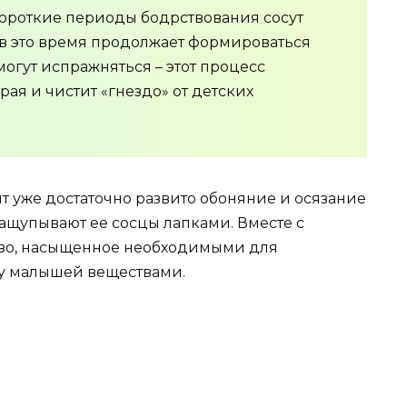
 короткие периоды бодрствования сосут
 в это время продолжает формироваться
огут испражняться – этот процесс
ая и чистит «гнездо» от детских
ят уже достаточно развито обоняние и осязание
 нащупывают ее сосцы лапками. Вместе с
во, насыщенное необходимыми для
у малышей веществами.