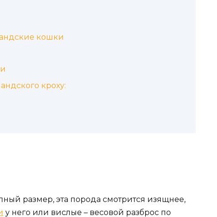
тландские кошки
ни
андского кроху:
пный размер, эта порода смотрится изящнее,
и
у него или вислые – весовой разброс по