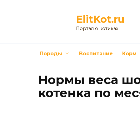
Перейти
к
ElitKot.ru
содержанию
Портал о котиках
Породы
Воспитание
Корм
Нормы веса шо
котенка по ме