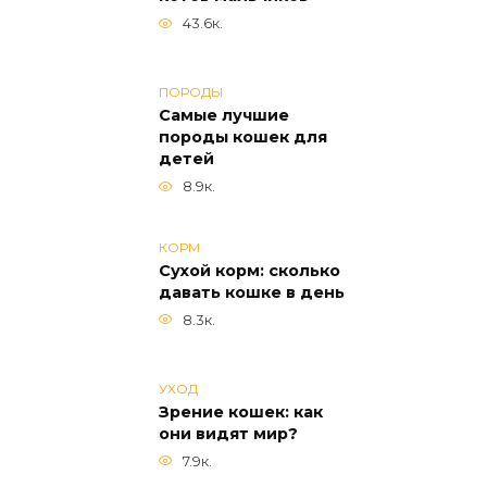
43.6к.
ПОРОДЫ
Самые лучшие
породы кошек для
детей
8.9к.
КОРМ
Сухой корм: сколько
давать кошке в день
8.3к.
УХОД
Зрение кошек: как
они видят мир?
7.9к.